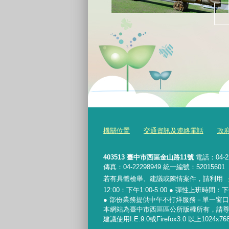
機關位置
交通資訊及連絡電話
政
403513 臺中市西區金山路11號
電話：04-2
傳真：04-22298949 統一編號：52015601
若有具體檢舉、建議或陳情案件，請利用
12:00：下午1:00-5:00 ● 彈性上班時間：下午
● 部份業務提供中午不打烊服務－單一窗口： 
本網站為臺中市西區區公所版權所有，請
建議使用I.E.9.0或Firefox3.0 以上1024x