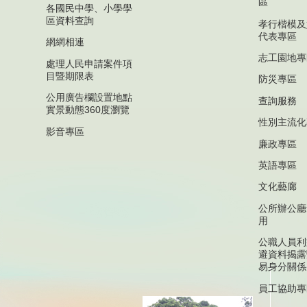
區
各國民中學、小學學
區資料查詢
孝行楷模及
代表專區
網網相連
志工園地專
處理人民申請案件項
目暨期限表
防災專區
公用廣告欄設置地點
查詢服務
實景動態360度瀏覽
性別主流化
影音專區
廉政專區
英語專區
文化藝廊
公所辦公廳
用
公職人員利
避資料揭露
易身分關係
員工協助專