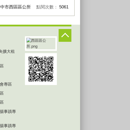
臺中市西區區公所
點閱次數：
5061
中央擴大租
區
會專區
區
區
揚事蹟專
揚事蹟專