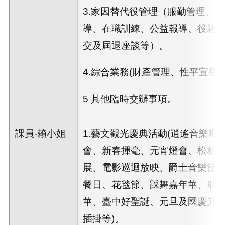
3.家因替代役管理（服勤管理、
導、在職訓練、公益報導、役籍
交及屆退座談等）。
4.綜合業務(財產管理、性平宣導等
5 其他臨時交辦事項。
課員-賴小姐
1.藝文觀光慶典活動(逍遙音樂町
會、新春揮毫、元宵燈會、松柏
展、電影巡迴放映、爵士音樂節
餐日、花毯節、踩舞嘉年華、耶
華、臺中好聖誕、元旦及國慶升
插掛等)。