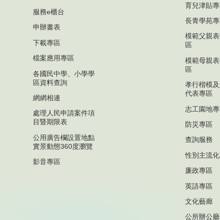
育兒津貼專
服務e櫃台
長青學苑專
申辦書表
模範父親表
下載專區
區
檔案應用專區
模範母親表
區
各國民中學、小學學
區資料查詢
孝行楷模及
代表專區
網網相連
志工園地專
處理人民申請案件項
目暨期限表
防災專區
公用廣告欄設置地點
查詢服務
實景動態360度瀏覽
性別主流化
影音專區
廉政專區
英語專區
文化藝廊
公所辦公廳