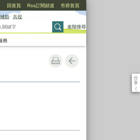
〉
回首頁
Rss訂閱頻道
市府首頁
補助
兵役
進階搜尋
服務
分
享
《