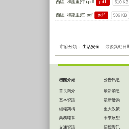
西區_和龍里(中).pdf
pdf
610 KB
西區_和龍里(E).pdf
pdf
596 KB
市府分類：
生活安全
最後異動日
:::
機關介紹
公告訊息
首長簡介
最新消息
基本資訊
最新活動
組織架構
重大政策
業務職掌
未來展望
交通資訊
招標資訊