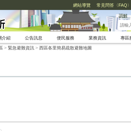
網站導覽
常見問答〈FAQ
調解
關介紹
公告訊息
便民服務
業務資訊
專區
區
>
緊急避難資訊
>
西區各里簡易疏散避難地圖