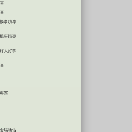
區
區
揚事蹟專
揚事蹟專
好人好事
區
專區
舍場地借