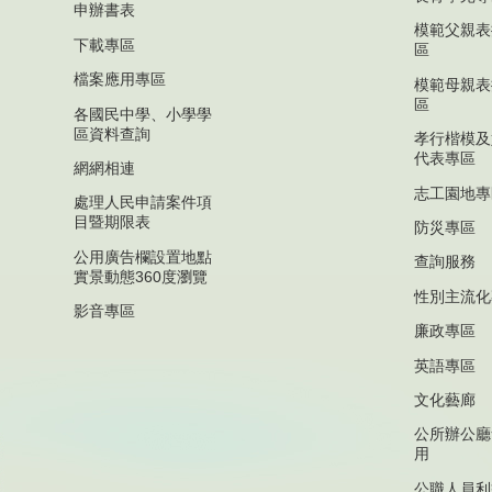
申辦書表
模範父親表
下載專區
區
檔案應用專區
模範母親表
區
各國民中學、小學學
區資料查詢
孝行楷模及
代表專區
網網相連
志工園地專
處理人民申請案件項
目暨期限表
防災專區
公用廣告欄設置地點
查詢服務
實景動態360度瀏覽
性別主流化
影音專區
廉政專區
英語專區
文化藝廊
公所辦公廳
用
公職人員利