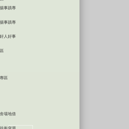
揚事蹟專
揚事蹟專
好人好事
區
專區
舍場地借
益衝突迴