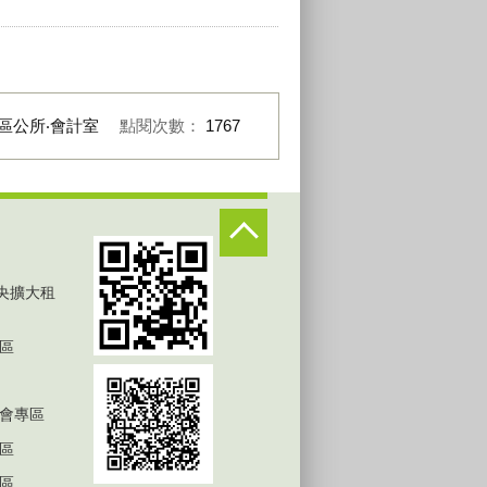
區公所‧會計室
點閱次數：
1767
中央擴大租
區
會專區
區
區