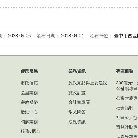
期：
2023-09-06
發布日期：
2018-04-04
發布單位：
臺中市西區
便民服務
業務資訊
專區服務
市政信箱
施政亮點與重要建設
300億元
金補貼專區
區里業務
施政計畫
公寓大廈專
宗教禮俗
會計室專區
社會福利
活動中心
常見問答
社區發展協
調解業務
法規資訊
育兒津貼專
服務e櫃台
長青學苑專