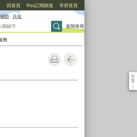
〉
回首頁
Rss訂閱頻道
市府首頁
補助
兵役
進階搜尋
服務
分
享
《