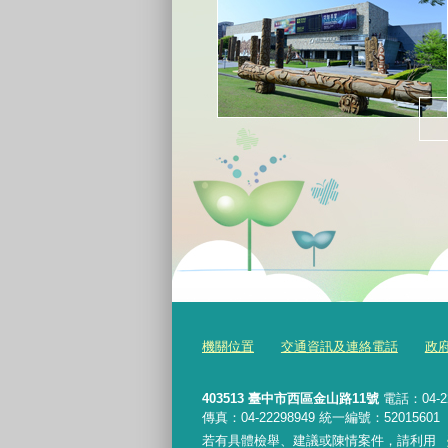
機關位置
交通資訊及連絡電話
政
403513 臺中市西區金山路11號
電話：04-2
傳真：04-22298949 統一編號：52015601
若有具體檢舉、建議或陳情案件，請利用