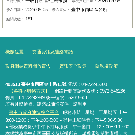
一般行政,原住民事務
2026-05-05
市府分類：
最後異動日期：
2026-05-05
臺中市西區區公所
發布日期：
發布單位：
181
點閱次數：
機關位置
交通資訊及連絡電話
政府網站資料開放宣告
資訊安全政策
隱私權政策
403513 臺中市西區金山路11號
電話：04-22245200
【各科室聯絡方式】
網路行動電話代表號：0972-546266
傳真：04-22298949 統一編號：52015601
若有具體檢舉、建議或陳情案件，請利用
臺中市政府陳情整合平台
服務時間：星期一至星期五 上午
8:00-12:00：下午1:00-5:00 ● 彈性上班時間：下午5:00-5:30
● 部份業務提供中午不打烊服務－單一窗口： 12：00〜13：00
本網站為臺中市西區區公所版權所有，請尊重智慧財產權，未