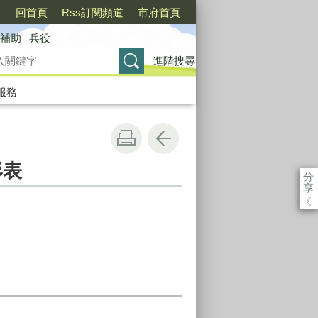
〉
回首頁
Rss訂閱頻道
市府首頁
補助
兵役
進階搜尋
服務
形表
分
享
《