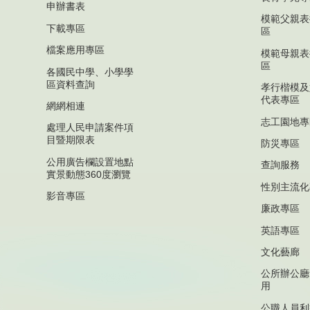
申辦書表
模範父親表
下載專區
區
檔案應用專區
模範母親表
區
各國民中學、小學學
區資料查詢
孝行楷模及
代表專區
網網相連
志工園地專
處理人民申請案件項
目暨期限表
防災專區
公用廣告欄設置地點
查詢服務
實景動態360度瀏覽
性別主流化
影音專區
廉政專區
英語專區
文化藝廊
公所辦公廳
用
公職人員利