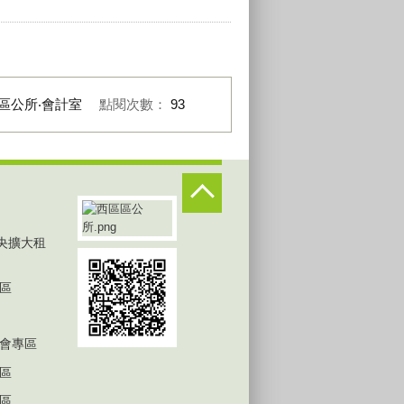
區公所‧會計室
點閱次數：
93
中央擴大租
區
會專區
區
區