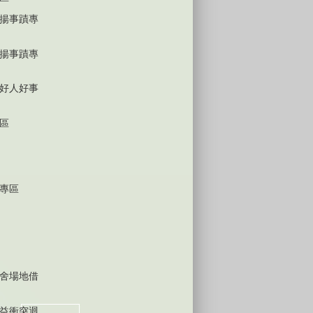
揚事蹟專
揚事蹟專
好人好事
區
專區
舍場地借
益衝突迴