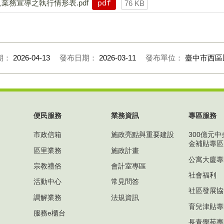
業務宣導之執行情形表.pdf
pdf
76 KB
期：
2026-04-13
發布日期：
2026-03-11
發布單位：
臺中市西區
便民服務
業務資訊
專區服務
市政信箱
施政亮點與重要建設
300億元
金補貼專區
區里業務
施政計畫
公寓大廈專
宗教禮俗
會計室專區
社會福利
活動中心
常見問答
社區發展協
調解業務
法規資訊
育兒津貼專
服務e櫃台
長青學苑專