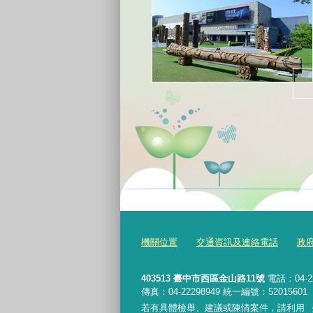
機關位置
交通資訊及連絡電話
政
403513 臺中市西區金山路11號
電話：04-2
傳真：04-22298949 統一編號：52015601
若有具體檢舉、建議或陳情案件，請利用