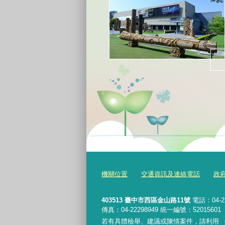
機關位置
交通資訊及連絡電話
政
403513 臺中市西區金山路11號
電話：04-2
傳真：04-22298949 統一編號：52015601
若有具體檢舉、建議或陳情案件，請利用