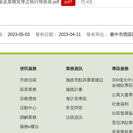
及業務宣導之執行情形表.pdf
pdf
75 KB
期：
2023-05-03
發布日期：
2023-04-11
發布單位：
臺中市西區
便民服務
業務資訊
專區服務
市政信箱
施政亮點與重要建設
300億元
金補貼專區
區里業務
施政計畫
公寓大廈專
宗教禮俗
會計室專區
社會福利
活動中心
常見問答
社區發展協
調解業務
法規資訊
育兒津貼專
服務e櫃台
長青學苑專