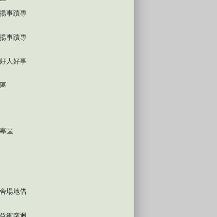
揚事蹟專
揚事蹟專
好人好事
區
專區
舍場地借
益衝突迴