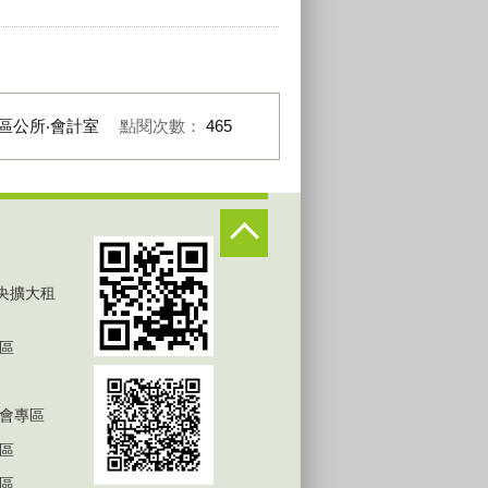
區公所‧會計室
點閱次數：
465
中央擴大租
區
會專區
區
區