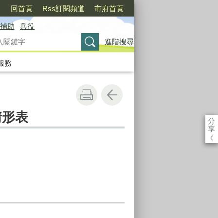
〉
回首頁
Rss訂閱頻道
市府首頁
補助
兵役
進階搜尋
服務
情形表
分
享
《