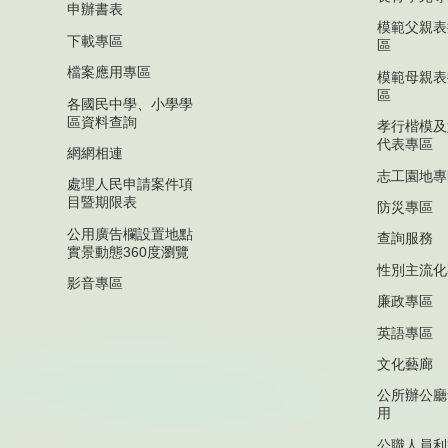
申辦書表
模範父親表
下載專區
區
檔案應用專區
模範母親表
區
各國民中學、小學學
區資料查詢
孝行楷模及
代表專區
網網相連
志工園地專
處理人民申請案件項
目暨期限表
防災專區
公用廣告欄設置地點
查詢服務
實景動態360度瀏覽
性別主流化
影音專區
廉政專區
英語專區
文化藝廊
公所辦公廳
用
公職人員利