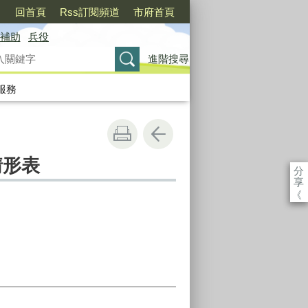
〉
回首頁
Rss訂閱頻道
市府首頁
補助
兵役
進階搜尋
服務
情形表
分
享
《