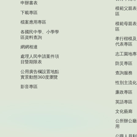
申辦書表
模範父親表
下載專區
區
檔案應用專區
模範母親表
區
各國民中學、小學學
區資料查詢
孝行楷模及
代表專區
網網相連
志工園地專
處理人民申請案件項
目暨期限表
防災專區
公用廣告欄設置地點
查詢服務
實景動態360度瀏覽
性別主流化
影音專區
廉政專區
英語專區
文化藝廊
公所辦公廳
用
公職人員利