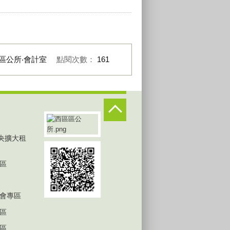
區公所‧會計室
點閱次數：
161
中央擴大租
區
會專區
區
區