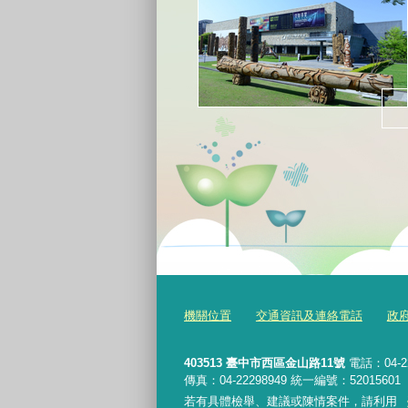
機關位置
交通資訊及連絡電話
政
403513 臺中市西區金山路11號
電話：04-2
傳真：04-22298949 統一編號：52015601
若有具體檢舉、建議或陳情案件，請利用