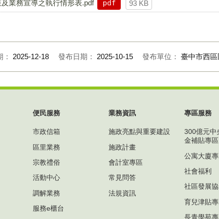
及業務宣導之執行情形表.pdf
pdf
93 KB
期：
2025-12-18
發布日期：
2025-10-15
發布單位：
臺中市西區
便民服務
業務資訊
專區服務
市政信箱
施政亮點與重要建設
300億元
金補貼專區
區里業務
施政計畫
公寓大廈專
宗教禮俗
會計室專區
社會福利
活動中心
常見問答
社區發展協
調解業務
法規資訊
育兒津貼專
服務e櫃台
長青學苑專