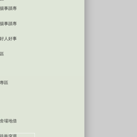
揚事蹟專
揚事蹟專
好人好事
區
專區
舍場地借
益衝突迴