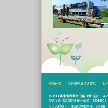
機關位置
交通資訊及連絡電話
政
403513 臺中市西區金山路11號
電話：04-2
傳真：04-22298949 統一編號：52015601
若有具體檢舉、建議或陳情案件，請利用