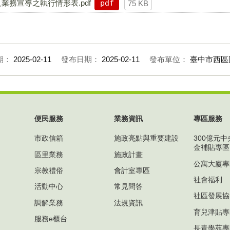
業務宣導之執行情形表.pdf
pdf
75 KB
期：
2025-02-11
發布日期：
2025-02-11
發布單位：
臺中市西區
便民服務
業務資訊
專區服務
市政信箱
施政亮點與重要建設
300億元
金補貼專區
區里業務
施政計畫
公寓大廈專
宗教禮俗
會計室專區
社會福利
活動中心
常見問答
社區發展協
調解業務
法規資訊
育兒津貼專
服務e櫃台
長青學苑專