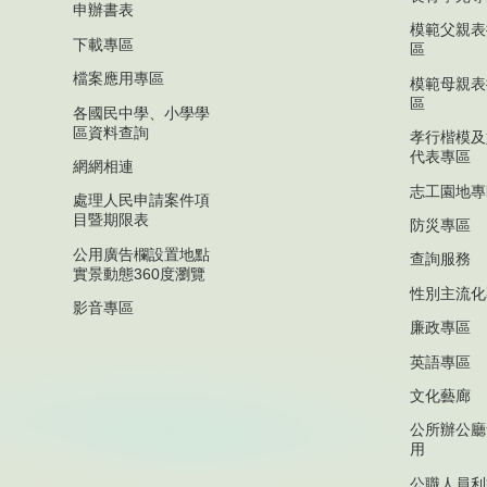
申辦書表
模範父親表
下載專區
區
檔案應用專區
模範母親表
區
各國民中學、小學學
區資料查詢
孝行楷模及
代表專區
網網相連
志工園地專
處理人民申請案件項
目暨期限表
防災專區
公用廣告欄設置地點
查詢服務
實景動態360度瀏覽
性別主流化
影音專區
廉政專區
英語專區
文化藝廊
公所辦公廳
用
公職人員利