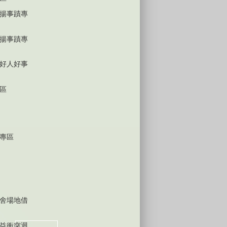
揚事蹟專
揚事蹟專
好人好事
區
專區
舍場地借
益衝突迴