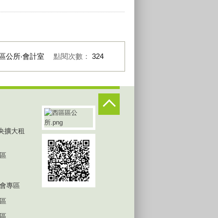
區公所‧會計室
點閱次數：
324
中央擴大租
區
會專區
區
區