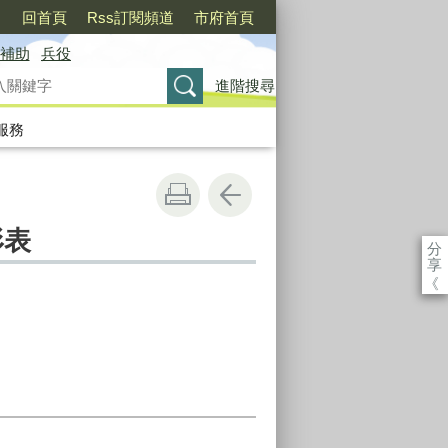
〉
回首頁
Rss訂閱頻道
市府首頁
補助
兵役
進階搜尋
服務
形表
分
享
《