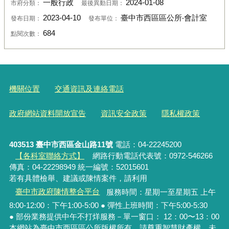
一般行政
2024-01-08
市府分類：
最後異動日期：
2023-04-10
臺中市西區區公所‧會計室
發布日期：
發布單位：
684
點閱次數：
機關位置
交通資訊及連絡電話
政府網站資料開放宣告
資訊安全政策
隱私權政策
403513 臺中市西區金山路11號
電話：04-22245200
【各科室聯絡方式】
網路行動電話代表號：0972-546266
傳真：04-22298949 統一編號：52015601
若有具體檢舉、建議或陳情案件，請利用
臺中市政府陳情整合平台
服務時間：星期一至星期五 上午
8:00-12:00：下午1:00-5:00 ● 彈性上班時間：下午5:00-5:30
● 部份業務提供中午不打烊服務－單一窗口： 12：00〜13：00
本網站為臺中市西區區公所版權所有，請尊重智慧財產權，未