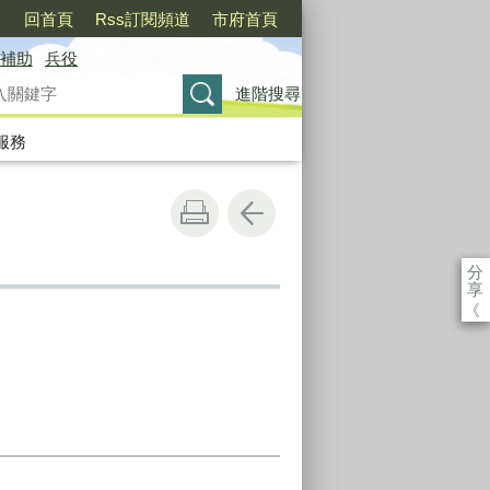
〉
回首頁
Rss訂閱頻道
市府首頁
補助
兵役
進階搜尋
服務
分
享
《