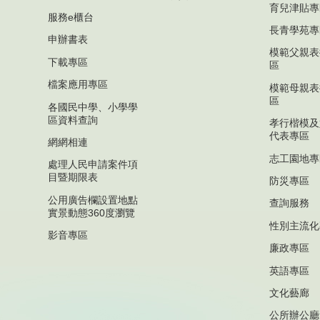
育兒津貼專
服務e櫃台
長青學苑專
申辦書表
模範父親表
下載專區
區
檔案應用專區
模範母親表
區
各國民中學、小學學
區資料查詢
孝行楷模及
代表專區
網網相連
志工園地專
處理人民申請案件項
目暨期限表
防災專區
公用廣告欄設置地點
查詢服務
實景動態360度瀏覽
性別主流化
影音專區
廉政專區
英語專區
文化藝廊
公所辦公廳