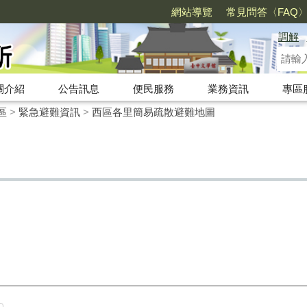
網站導覽
常見問答〈FAQ
調解
關介紹
公告訊息
便民服務
業務資訊
專區
區
>
緊急避難資訊
>
西區各里簡易疏散避難地圖