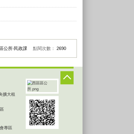
區公所‧民政課
點閱次數：
2690
中央擴大租
區
會專區