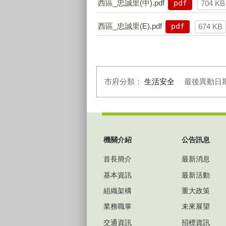
西區_忠誠里(中).pdf
pdf
704 KB
西區_忠誠里(E).pdf
pdf
674 KB
市府分類：
生活安全
最後異動日
:::
機關介紹
公告訊息
首長簡介
最新消息
基本資訊
最新活動
組織架構
重大政策
業務職掌
未來展望
交通資訊
招標資訊