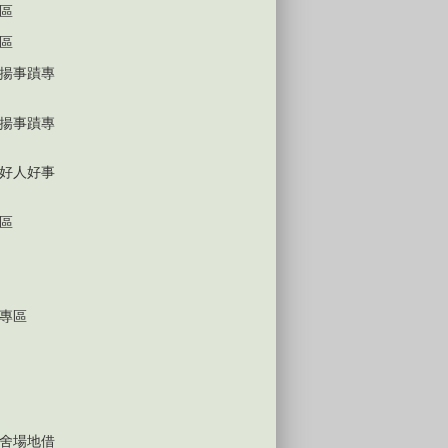
區
區
揚事蹟專
揚事蹟專
好人好事
區
專區
舍場地借