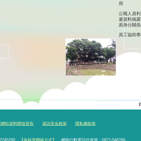
用
公職人員利
避資料揭露
易身分關係
員工協助專
府網站資料開放宣告
資訊安全政策
隱私權政策
2245200
【各科室聯絡方式】
網路行動電話代表號：0972-546266