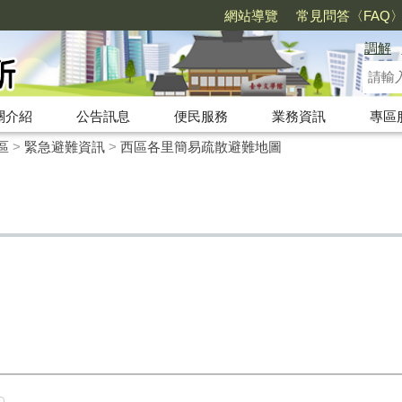
網站導覽
常見問答〈FAQ
調解
關介紹
公告訊息
便民服務
業務資訊
專區
區
>
緊急避難資訊
>
西區各里簡易疏散避難地圖