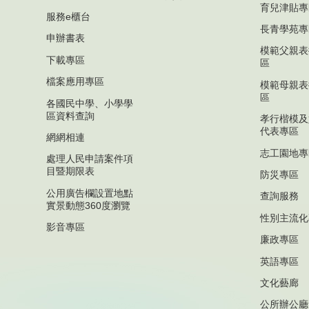
育兒津貼專
服務e櫃台
長青學苑專
申辦書表
模範父親表
下載專區
區
檔案應用專區
模範母親表
區
各國民中學、小學學
區資料查詢
孝行楷模及
代表專區
網網相連
志工園地專
處理人民申請案件項
目暨期限表
防災專區
公用廣告欄設置地點
查詢服務
實景動態360度瀏覽
性別主流化
影音專區
廉政專區
英語專區
文化藝廊
公所辦公廳