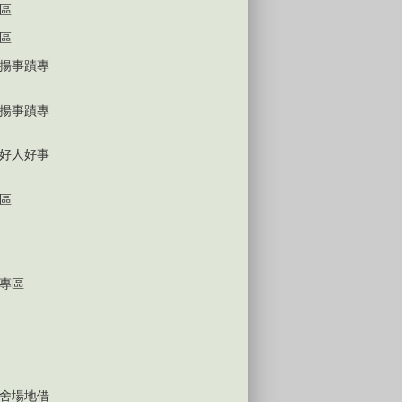
區
區
揚事蹟專
揚事蹟專
好人好事
區
專區
舍場地借