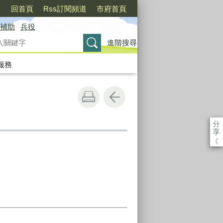
〉
回首頁
Rss訂閱頻道
市府首頁
補助
兵役
進階搜尋
服務
分
享
《