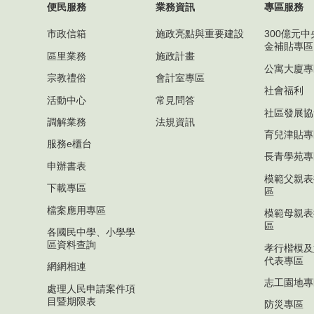
便民服務
業務資訊
專區服務
市政信箱
施政亮點與重要建設
300億元
金補貼專區
區里業務
施政計畫
公寓大廈專
宗教禮俗
會計室專區
社會福利
活動中心
常見問答
社區發展協
調解業務
法規資訊
育兒津貼專
服務e櫃台
長青學苑專
申辦書表
模範父親表
下載專區
區
檔案應用專區
模範母親表
區
各國民中學、小學學
區資料查詢
孝行楷模及
代表專區
網網相連
志工園地專
處理人民申請案件項
目暨期限表
防災專區