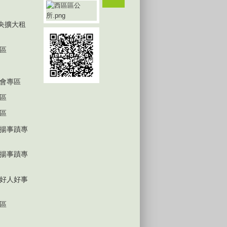
中央擴大租
區
會專區
區
區
揚事蹟專
揚事蹟專
好人好事
區